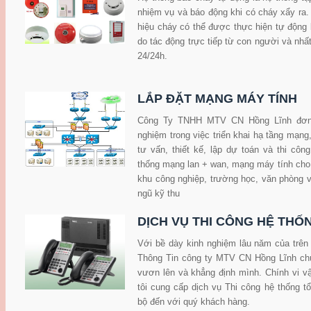
nhiệm vụ và báo động khi có cháy xẩy ra. 
hiệu cháy có thể được thực hiện tự động b
do tác động trực tiếp từ con người và nhất
24/24h.
LẮP ĐẶT MẠNG MÁY TÍNH
Công Ty TNHH MTV CN Hồng Lĩnh đơn v
nghiệm trong việc triển khai hạ tầng mạng
tư vấn, thiết kế, lập dự toán và thi công
thống mạng lan + wan, mạng máy tính cho 
khu công nghiệp, trường học, văn phòng v
ngũ kỹ thu
DỊCH VỤ THI CÔNG HỆ THỐ
Với bề dày kinh nghiệm lâu năm của trên
Thông Tin công ty MTV CN Hồng Lĩnh ch
vươn lên và khẳng định mình. Chính vi v
tôi cung cấp dịch vụ Thi công hệ thống tổ
bộ đến với quý khách hàng.